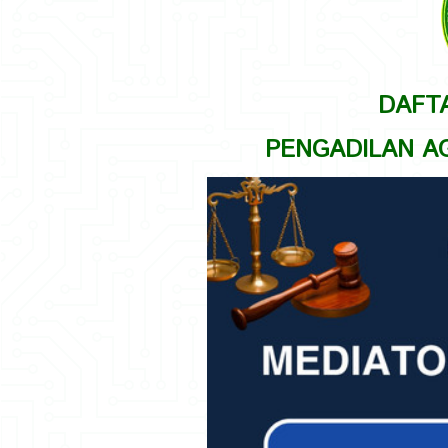
& Info
Perkara
DAFT
>
PENGADILAN AG
Layanan
Mediasi
>
Daftar
Mediator