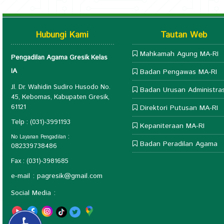
Hubungi Kami
Tautan Web
Mahkamah Agung MA-RI
Pengadilan Agama Gresik Kelas
IA
Badan Pengawas MA-RI
Jl. Dr. Wahidin Sudiro Husodo No.
Badan Urusan Administras
45, Kebomas, Kabupaten Gresik,
61121
Direktori Putusan MA-RI
Telp : (031)-3991193
Kepaniteraan MA-RI
:
No Layanan Pengadilan
Badan Peradilan Agama
082339738486
Fax : (031)-3981685
e-mail :
pagresik@gmail.com
Social Media :