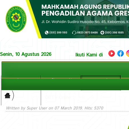
Senin, 10 Agustus 2026
Ikuti Kami di
Beranda
Profil Pengadilan
Layanan Hukum
La
Home
Halaman Utama
Prosedur & Info Perkara
In
PPID
>
CCTV Online
Layanan
Written by Super User on
07 March 2019
. Hits: 5370
Hukum ||
Prosedur