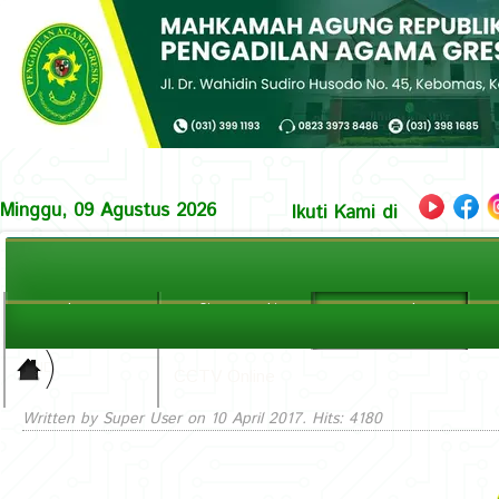
Minggu, 09 Agustus 2026
Ikuti Kami di
Beranda
Profil Pengadilan
Layanan Hukum
La
Home
Halaman Utama
Prosedur & Info Perkara
In
PPID
>
CCTV Online
Layanan
Written by Super User on
10 April 2017
. Hits: 4180
Hukum ||
Prosedur