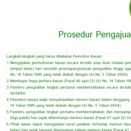
& Info
Perkara
Prosedur Pengajua
>
-
Pengajuan
Langkah-langkah yang harus dilakukan Pemohon Kasasi:
1.
Mengajukan permohonan kasasi secara tertulis atau lisan melalui
Perkara
(empat belas) hari sesudah penetapan/putusan pengadilan tinggi ag
No. 14 Tahun 1985 yang telah diubah dengan UU No. 5 Tahun 2004).
>
2.
Membayar biaya perkara kasasi (Pasal 46 ayat (3) UU No. 14 Tahun 1
3.
Panitera pengadilan tingkat pertama memberitahukan secara tertuli
Tingkat
terdaftar.
Kasasi
4.
Pemohon kasasi wajib menyampaikan memori kasasi dalam tenggang wa
14 Tahun 1985 yang telah diubah dengan UU No. 5 Tahun 2004).
5.
Panitera pengadilan tingkat pertama memberitahukan dan menyampa
(tiga puluh) hari sejak diterimanya memori kasasi (Pasal 47 ayat (2)
6.
Pihak lawan dapat mengajukan surat jawaban terhadap memori ka
belas) hari sejak tanggal diterimanya salinan memori kasasi (Pasal 