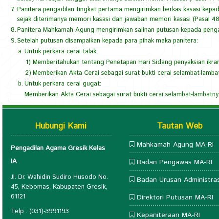
7.
Panitera pengadilan tingkat pertama mengirimkan berkas kasasi kep
sejak diterimanya memori kasasi dan jawaban memori kasasi (Pasal 
8.
Panitera Mahkamah Agung mengirimkan salinan putusan kepada pengad
9.
Setelah putusan disampaikan kepada para pihak maka panitera:
a.
Untuk perkara cerai talak:
1)
Memberitahukan tentang Penetapan Hari Sidang penyaksian ikrar
2)
Memberikan Akta Cerai sebagai surat bukti cerai selambat-lambatn
b.
Untuk perkara cerai gugat:
Memberikan Akta Cerai sebagai surat bukti cerai selambat-lambatnya
Hubungi Kami
Tautan Web
Mahkamah Agung MA-RI
Pengadilan Agama Gresik Kelas
IA
Badan Pengawas MA-RI
Jl. Dr. Wahidin Sudiro Husodo No.
Badan Urusan Administras
45, Kebomas, Kabupaten Gresik,
61121
Direktori Putusan MA-RI
Telp : (031)-3991193
Kepaniteraan MA-RI