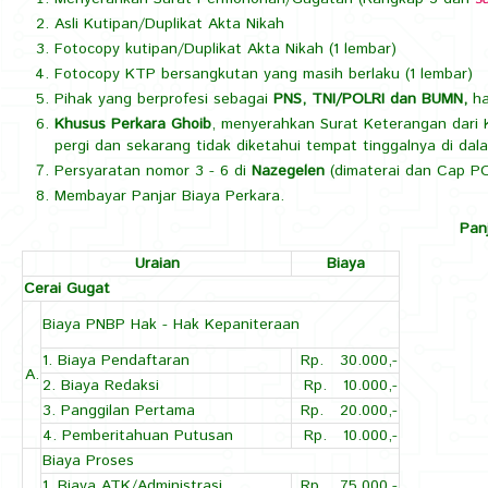
Asli Kutipan/Duplikat Akta Nikah
& Info
Fotocopy kutipan/Duplikat Akta Nikah (1 lembar)
Fotocopy KTP bersangkutan yang masih berlaku (1 lembar)
Perkara
Pihak yang berprofesi sebagai
PNS, TNI/POLRI dan BUMN,
ha
>
Khusus Perkara Ghoib
, menyerahkan Surat Keterangan dari
pergi dan sekarang tidak diketahui tempat tinggalnya di dal
-
Persyaratan nomor 3 - 6 di
Nazegelen
(dimaterai dan Cap P
Membayar Panjar Biaya Perkara.
Pengajuan
Pan
Perkara
Uraian
Biaya
>
Cerai Gugat
Biaya PNBP Hak - Hak Kepaniteraan
Syarat
1. Biaya Pendaftaran
Rp. 30.000,-
Perkara
A.
2. Biaya Redaksi
Rp. 10.000,-
>
3. Panggilan Pertama
Rp. 20.000,-
4. Pemberitahuan Putusan
Rp. 10.000,-
Syarat
Biaya Proses
1. Biaya ATK/Administrasi
Rp. 75.000,-