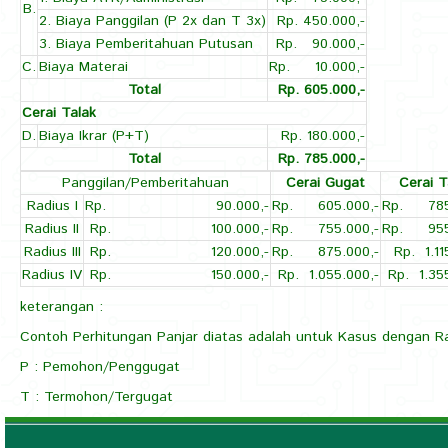
Perkara
B.
2. Biaya Panggilan (P 2x dan T 3x)
Rp. 450.000,-
Cerai....
3. Biaya Pemberitahuan Putusan
Rp. 90.000,-
C.
Biaya Materai
Rp. 10.000,-
Total
Rp. 605.000,-
Cerai Talak
D.
Biaya Ikrar (P+T)
Rp. 180.000,-
Total
Rp. 785.000,-
Panggilan/Pemberitahuan
Cerai Gugat
Cerai T
Radius I
Rp. 90.000,-
Rp. 605.000,-
Rp. 785.
Radius II
Rp. 100.000,-
Rp. 755.000,-
Rp. 955.
Radius III
Rp. 120.000,-
Rp. 875.000,-
Rp. 1.11
Radius IV
Rp. 150.000,-
Rp. 1.055.000,-
Rp. 1.35
keterangan :
Contoh Perhitungan Panjar diatas adalah untuk Kasus dengan Ra
P : Pemohon/Penggugat
T : Termohon/Tergugat