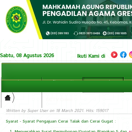
Sabtu, 08 Agustus 2026
Ikuti Kami di
Beranda
Profil Pengadilan
Layanan Hukum
La
Home
Halaman Utama
Prosedur & Info Perkara
In
PPID
>
CCTV Online
Layanan
Written by Super User on
18 March 2021
. Hits: 159017
Hukum ||
Syarat - Syarat Pengajuan Cerai Talak dan Cerai Gugat :
Prosedur
Menyerahkan Surat Permohonan/Gugatan (Rangkap 5 dan
s