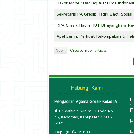
Rakor Monev Badilag & PT.Pos Indones
Sekretaris PA Gresik Hadiri Bakti Sosia
KPA Gresik Hadiri HUT Bhayangkara Ke
Apel Senin, Perkuat Kekompakan & Pel
Create new article.
New
Hubungi Kami
Pengadilan Agama Gresik Kelas IA
Jl. Dr. Wahidin Sudiro Husodo No.
45, Kebomas, Kabupaten Gresik,
61121
Telp : (031)-3991193