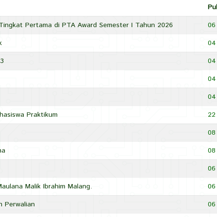
Pu
rt Tingkat Pertama di PTA Award Semester I Tahun 2026
06
k
04
J3
04
04
04
hasiswa Praktikum
22
08
ma
08
06
aulana Malik Ibrahim Malang.
06
 Perwalian
06