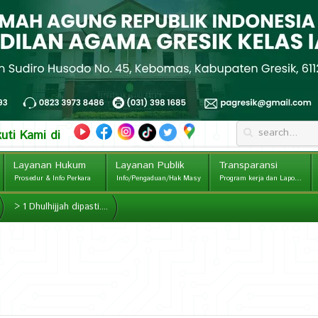
kuti Kami di
Layanan Hukum
Layanan Publik
Transparansi
Prosedur & Info Perkara
Info/Pengaduan/Hak Masy
Program kerja dan Laporan
>
1 Dhulhijjah dipasti....