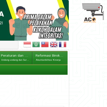
Peraturan dan Kebijakan
Reformasi Birokrasi
Undang-undang dan Surat Edaran
Akuntanbilitas Kinerja