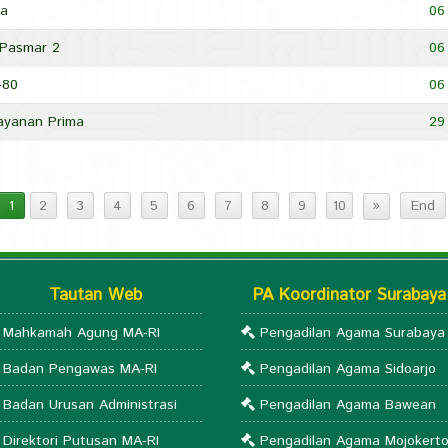
ia
06
l Pasmar 2
06
-80
06
ayanan Prima
29
»
1
2
3
4
5
6
7
8
9
10
End
Tautan Web
PA Koordinator Surabaya
Mahkamah Agung MA-RI
Pengadilan Agama Surabaya
Badan Pengawas MA-RI
Pengadilan Agama Sidoarjo
Badan Urusan Administrasi
Pengadilan Agama Bawean
Direktori Putusan MA-RI
Pengadilan Agama Mojokert