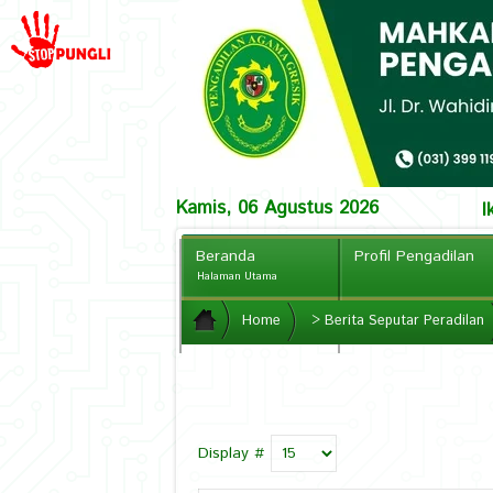
Kamis, 06 Agustus 2026
I
Beranda
Profil Pengadilan
Halaman Utama
PPID
Home
>
Berita Seputar Peradilan
CCTV Online
Display #